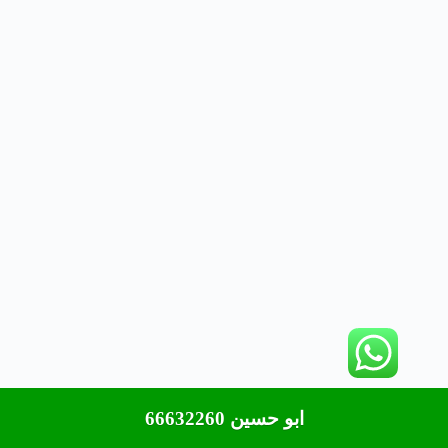
ابو حسين 66632260
حقوق النشر © لعام 2026 محفوظة لموقع شركة جولدن
هاوس||66632260 - قالب بواسطة
CreativeThemes