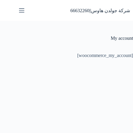
لتجاوز
لى
شركة جولدن هاوس||66632260
لمحتوى
My account
[woocommerce_my_account]