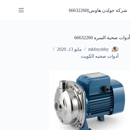
لتجاوز
لى
شركة جولدن هاوس||66632260
لمحتوى
أدوات صحية السره 66632260
mkfnyshhy
مايو 13, 2020
أدوات صحيه الكويت