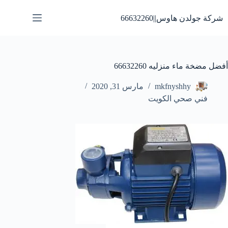
لتجاوز
لى
شركة جولدن هاوس||66632260
لمحتوى
أفضل مضخة ماء منزليه 66632260
mkfnyshhy
مارس 31, 2020
فني صحي الكويت