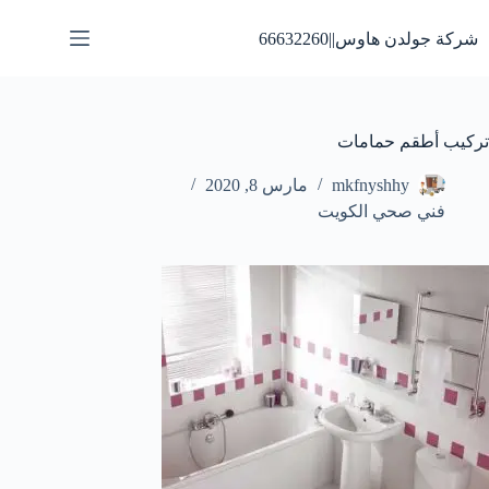
لتجاوز
لى
شركة جولدن هاوس||66632260
لمحتوى
تركيب أطقم حمامات
mkfnyshhy
مارس 8, 2020
فني صحي الكويت