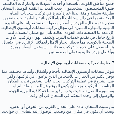
جميع مناطق الكويت، باستخدام أحدث الموديلات والماركات العالمية.
فنيونا المتخصصون يستخدمون أحدث المعدات التقنية لتوصيل السخان
بطريقة سليمة وآمنة. لدينا خبرة كبيرة في تركيب سخانات المياه
المختلفة، بما في ذلك سخانات المياه الكهربائية والغازية، حيث نضمن
تقديم خدمة عالية الجودة وبأسعار معقولة. تعتمد تقنياتنا على الخبرة
المهنية والمهارة المميزة في مجال تركيب سخانات أريستون الإيطالية.
كل معداتنا الصحية ذات الجودة العالية تأتي مع ضمان للعملاء. لدينا
تاريخ حافل في تقديم خدمات التبريد وتكييف الهواء وتركيب الأدوات
الصحية بالكويت، مما يجعلنا الخيار الأمثل لعملائنا. لا تتردد في الاتصال
بنا للحصول على خدمات تركيب سخانات أريستون بأسعار مميزة
وبأفضل جودة عالية وضمان لمدة سنتين.
7. تعليمات تركيب سخانات أريستون الإيطالية
تتوفر سخانات أريستون الإيطالية بأحجام وأشكال وأنماط مختلفة، مما
يوفر الكثير من الخيارات للأشخاص الذين يرغبون في تركيبها. ولكن
قبل الشروع في عملية التركيب، يجب على الشخص تحديد المكان
المناسب للتركيب. يجب أن يكون الموقع قريبًا من وصلة المياه
وماسورة التصريف. حيث يجب توفير مساحة كافية للتهوية الجيدة
والوصول إلى وحدة التحكم في السخان في أي وقت.
يتم تثبيت السخان عادة على الجدار بالقرب من الحوض أو الدش،
ويجب أن يكون في مكان آمن وصعب الوصول إليه لتفادي أي حوادث.