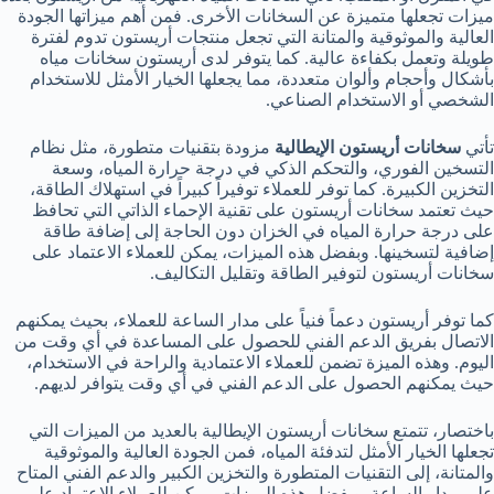
ميزات تجعلها متميزة عن السخانات الأخرى. فمن أهم ميزاتها الجودة
العالية والموثوقية والمتانة التي تجعل منتجات أريستون تدوم لفترة
طويلة وتعمل بكفاءة عالية. كما يتوفر لدى أريستون سخانات مياه
بأشكال وأحجام وألوان متعددة، مما يجعلها الخيار الأمثل للاستخدام
الشخصي أو الاستخدام الصناعي.
تأتي
سخانات أريستون الإيطالية
مزودة بتقنيات متطورة، مثل نظام
التسخين الفوري، والتحكم الذكي في درجة حرارة المياه، وسعة
التخزين الكبيرة. كما توفر للعملاء توفيراً كبيراً في استهلاك الطاقة،
حيث تعتمد سخانات أريستون على تقنية الإحماء الذاتي التي تحافظ
على درجة حرارة المياه في الخزان دون الحاجة إلى إضافة طاقة
إضافية لتسخينها. وبفضل هذه الميزات، يمكن للعملاء الاعتماد على
سخانات أريستون لتوفير الطاقة وتقليل التكاليف.
كما توفر أريستون دعماً فنياً على مدار الساعة للعملاء، بحيث يمكنهم
الاتصال بفريق الدعم الفني للحصول على المساعدة في أي وقت من
اليوم. وهذه الميزة تضمن للعملاء الاعتمادية والراحة في الاستخدام،
حيث يمكنهم الحصول على الدعم الفني في أي وقت يتوافر لديهم.
باختصار، تتمتع سخانات أريستون الإيطالية بالعديد من الميزات التي
تجعلها الخيار الأمثل لتدفئة المياه، فمن الجودة العالية والموثوقية
والمتانة، إلى التقنيات المتطورة والتخزين الكبير والدعم الفني المتاح
على مدار الساعة. وبفضل هذه الميزات، يمكن للعملاء الاعتماد على