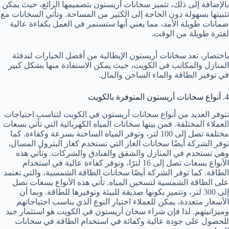
بالإضافة إلى ذلك، تتميز سخانات أريستون بتصميمها الرائع، حيث يمكن
تثبيتها بسهولة دون الحاجة إلى الكثير من المساحة. وتأتي السخانات مع
ضمانات طويلة الأمد، مما يعني أنها ستستمر في العمل بكفاءة عالية
لفترة طويلة من الوقت.
باختصار، تعد سخانات أريستون الإيطالية من أفضل الخيارات لتدفئة
المنازل والمكاتب في الكويت، حيث يمكن الاستفادة منها بشكل كبير
في توفير الطاقة والماء الساخن والمال.
4. أنواع سخانات أريستون المتوفرة بالكويت
تتوفر العديد من أنواع سخانات أريستون في الكويت لتناسب احتياجات
العملاء المختلفة. فمن بينها سخانات المياه الكهربائية التي تأتي بسعات
مختلفة تصل إلى 100 لتر، وتوفر المياه الساخنة بسرعة وكفاءة. كما
توفر الشركة أيضًا سخانات الغاز التي تستخدم كغاز البترول المسال،
وهي تستخدم في المنازل والشقق والفنادق والشركات. وتأتي هذه
الأنواع بسعات تصل إلى 16 لترًا، وتوفر كفاءة عالية في استخدام
الطاقة. كما توفر الشركة أيضًا سخانات الطاقة الشمسية، والتي تعتمد
على الطاقة الشمسية لتسخين المياه. تأتي هذه الأنواع بسعات تصل
إلى 300 لتر، وتتميز بكونها صديقة للبيئة وتوفيرها للطاقة. وبما أن
الأسعار متعددة، يمكن للعملاء اختيار النوع الذي يناسب احتياجاتهم
وميزانيتهم. لذا فإن شراء سخان أريستون في الكويت هو استثمار جيد
للحصول على جودة عالية وكفائة في استخدام الطاقة في سخانات