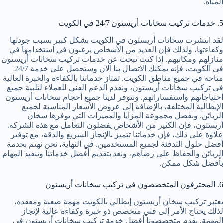
المياه.
5. خدمات تركيب سخانات أريستون 24/7 في الكويت
لقد انتشرت سخانات أريستون في الكويت بشكل كبير بسبب جودتها
وكفاءتها، ولذلك فإن العديد من الأشخاص يرغبون في استخدامها في
منازلهم ومكاتبهم. إذا كنت تبحث عن خدمات تركيب سخانات أريستون
في الكويت، فإنه يمكنك الاتصال بنا الآن وستحصل على خدمة 24/7
متاحة في جميع مناطق الكويت. تمتاز خدماتنا بالكفاءة والخبرة العالية
في تركيب سخانات أريستون، ونقدم الدعم الفني للعملاء لتلبية جميع
احتياجاتهم واستفساراتهم. وتتوفر لدينا جميع أحجام سخانات أريستون
الإيطالية المختلفة، بالإضافة إلى عروض الأسعار المناسبة لجميع
الزبائن. وبفضل مجموعة المزايا والمميزات التي يوفرها سخان
أريستون، فإن الكثير من الأشخاص يفضلون التعامل مع هذه الشركة.
علاوة على ذلك، فإن خدماتنا تتميز بالإنجاز السريع والدقة، مع توفير
أفضل حلول التدفئة لجميع المستخدمين. في النهاية، نحن نهتم بخدمة
الزبائن والحفاظ على رضاهم، ونعد بتقديم أفضل خدماتنا وتنفيذ المهام
بأفضل شكل ممكن.
6. المحترفون المتخصصون في تركيب سخانات أريستون
يعتبر تركيب سخان أريستون إيطالي بالكويت مهمة صعبة ومعقدة،
لذلك يحتاج الأمر إلى فني متخصص ذو خبرة وكفاءة عالية لإنجاز
المهمة. يقدم متخصصونا أفضل خدمة تركيب سخانات أريستون في