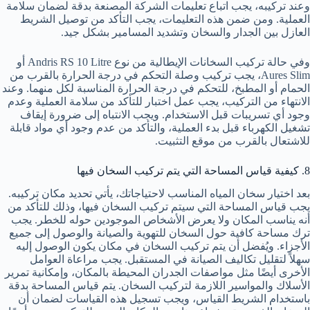
وعند تركيبه، يجب اتباع تعليمات الشركة المصنعة بدقة لضمان سلامة
العملية. ومن ضمن هذه التعليمات، يجب التأكد من توصيل الشريط
العازل بين الجدار والسخان وتشديد المسامير بشكل جيد.
وفي حالة تركيب السخانات الإيطالية من نوع Andris RS 10 Litre أو
Aures Slim، يجب تركيب وصلة التحكم في درجة الحرارة بالقرب من
الحمام أو المطبخ، للتحكم في درجة الحرارة المناسبة لكل منهما. وعند
الانتهاء من التركيب، يجب عمل اختبار للتأكد من سلامة العملية وعدم
وجود أي تسريبات قبل الاستخدام. ويجب الانتباه إلى ضرورة إيقاف
تشغيل الكهرباء قبل بدء العملية، والتأكد من عدم وجود أي مواد قابلة
للاشتعال بالقرب من موقع التثبيت.
8. كيفية قياس المساحة التي يتم تركيب السخان فيها
بعد اختيار سخان المياه المناسب لاحتياجاتك، يأتي تحديد مكان تركيبه.
يجب قياس المساحة التي سيتم تركيب السخان فيها، وذلك للتأكد من
أنه يناسب المكان ولا يعرض الأشخاص الموجودين حوله للخطر. يجب
ترك مساحة كافية حول السخان للتهوية والصيانة والوصول إلى جميع
الأجزاء. ويُفضل أن يتم تركيب السخان في مكان يكون الوصول إليه
سهلاً لتقليل تكاليف الصيانة في المستقبل. يجب مراعاة العوامل
الأخرى أيضًا مثل مواصفات الجدران المحيطة بالمكان، وإمكانية تمرير
الأسلاك والمواسير اللازمة لتركيب السخان. يتم قياس المساحة بدقة
باستخدام الشريط القياس، ويجب تسجيل هذه القياسات لضمان أن