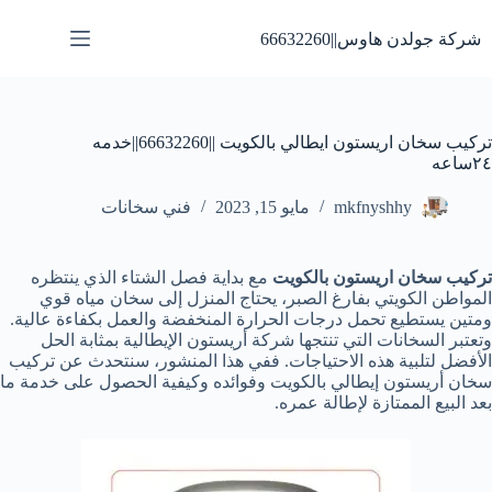
لتجاوز
لى
شركة جولدن هاوس||66632260
لمحتوى
تركيب سخان اريستون ايطالي بالكويت ||66632260||خدمه
٢٤ساعه
mkfnyshhy
مايو 15, 2023
فني سخانات
تركيب سخان اريستون بالكويت
مع بداية فصل الشتاء الذي ينتظره
المواطن الكويتي بفارغ الصبر، يحتاج المنزل إلى سخان مياه قوي
ومتين يستطيع تحمل درجات الحرارة المنخفضة والعمل بكفاءة عالية.
وتعتبر السخانات التي تنتجها شركة أريستون الإيطالية بمثابة الحل
الأفضل لتلبية هذه الاحتياجات. ففي هذا المنشور، سنتحدث عن تركيب
سخان أريستون إيطالي بالكويت وفوائده وكيفية الحصول على خدمة ما
بعد البيع الممتازة لإطالة عمره.