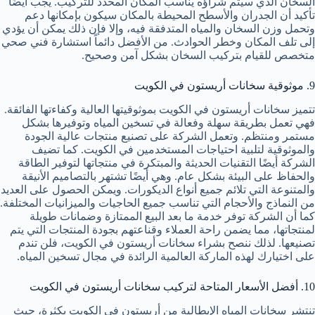
السخان الذي سيتم شراؤه يناسب المكان المحدد للتركيب. يجب أيضًا
تأكيد أن الجدران والأسطح المحيطة بالمكان سيكون بإمكانها دعم
وتحمل وزن السخان والمياه المتدفقة فيه، وإلا فإن ذلك يمكن أن يؤدي
إلى تلف المكان وخطر الحوادث. من الأفضل دائماً استشارة فني صحي
متخصص للقيام بتركيب السخان بشكل آمن وصحيح.
9. موثوقية سخانات أريستون في الكويت
تتميز سخانات أريستون في الكويت بموثوقيتها العالية وكفاءتها الفائقة.
فهي تعمل بطريقة سهلة وفعالة في تسخين المياه وتوفيرها بشكل
مستمر ومنتظم. وتعمل الشركة على تصنيع منتجات عالية الجودة
والموثوقية لتلبية احتياجات المستخدمين في الكويت. كما تضيف
الشركة أيضًا التقنيات الحديثة والمبتكرة في منتجاتها لتوفير الطاقة
والحفاظ على البيئة بشكل عام. وهي أيضًا تشتهر بالتصاميم الأنيقة
والمتنوعة التي تلائم جميع أنواع الديكورات. ويمكن الحصول على العديد
من النماذج والأحجام التي تناسب جميع الحاجيات والميزانيات المختلفة.
كما أن الشركة توفر خدمة ما بعد البيع الممتازة وضمانات طويلة
لمنتجاتها، مما يضمن راحة العملاء وقناعتهم بجودة المنتجات التي يتم
تصنيعها. لذلك ننصح بشراء سخانات أريستون في الكويت، فلن تندم
على اختيارك لهذه الماركة العالمية الرائدة في مجال تسخين المياه.
10. أفضل الأسعار المتاحة لتركيب سخانات أريستون في الكويت
تنتشر سخانات المياه الإيطالية من أريستون في الكويت بكثرة، حيث