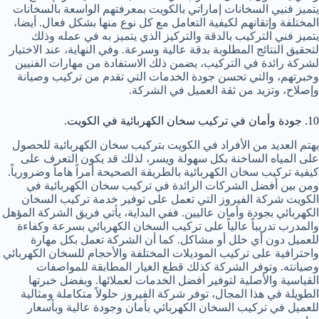
يتميز فنيي السخانات إماراتي بالكويت بمعرفتهم الواسعة بالسخانات
المختلفة وإتقانهم لكيفية التعامل مع كل نوع منها بشكل فعال. أيضا،
يتميز فني التركيب بالدقة والتركيز الذي يتميز به في عمله وذلك
لتحقيق النتائج المطلوبة بدقة عالية وسرعة. وفي النهاية، عند الاختيار
لشركة رائدة في التركيب، يضمن ذلك الاستفادة من مهارات الفنيين
وخبرتهم، والتي تحسن جودة الخدمات التي تقدم من تركيب وصيانة
وإصلاح، وتزيد من ثقة العميل في الشركة.
10. جودة وأمان في تركيب سخان الكهربائية في الكويت.
يهتم العديد من الأفراد في الكويت بتركيب سخان الكهربائية للحصول
على المياه الساخنة بكل سهولة ويسر، لذلك قد يكون التعرف على
كيفية تركيب سخان الكهربائية بالطريقة الصحيحة أمراً هاماً وضرورياً.
ومن بين أفضل الشركات الرائدة في تركيب سخان الكهربائية في
الكويت شركة الفيروز التي تعمل على توفير خدمة تركيب السخان
الكهربائي بجودة وأمان عاليين. ففي البداية، يأتي فريق الشركة المؤهل
والمدرب تدريباً عالياً على تركيب السخان الكهربائي بسرعة وكفاءة
للعميل دون أي خلل أو مشاكل. كما أن الشركة تعمل بكل مهارة
واحترافية على تركيب الموديلات المختلفة والأحجام للسخان الكهربائي
وصيانته. وتوفر الشركة كذلك قطع الغيار المطابقة للمواصفات
القياسية والأصلية لتوفير أفضل الخدمات لعملائها. وبفضل خبرتها
الطويلة في هذا المجال، توفر شركة الفيروز حلولاً متكاملة ومثالية
للعميل في تركيب السخان الكهربائي بأمان وجودة عالية وبأسعار