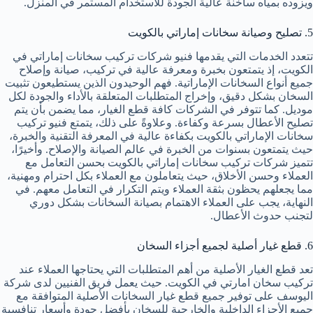
ويزوده بمياه ساخنة عالية الجودة للاستخدام المستمر في المنزل.
5. تصليح وصيانة سخانات إماراتي بالكويت
تتعدد الخدمات التي يقدمها فنيو شركات تركيب سخانات إماراتي في
الكويت، إذ يتمتعون بخبرة ومعرفة عالية في تركيب، صيانة وإصلاح
جميع أنواع السخانات الإماراتية. فهم الوحيدون الذين يستطيعون تثبيت
السخان بشكل دقيق، وإخراج المتطلبات المتعلقة بالأداء والجودة لكل
موديل. كما تتوفر في الشركات كافة قطع الغيار، مما يضمن بأن يتم
تصليح الأعطال بسرعة وكفاءة. وعلاوةً على ذلك، يتمتع فنيو تركيب
سخانات الإماراتي بالكويت بكفاءة عالية في المعرفة التقنية والخبرة،
حيث يتمتعون بسنوات من الخبرة في عالم الصيانة والإصلاح. وأخيرًا،
تتميز شركات تركيب سخانات إماراتي بالكويت بحسن التعامل مع
العملاء وحسن الأخلاق، حيث يتعاملون مع العملاء بكل احترام ومهنية،
مما يجعلهم يحظون بثقة العملاء ويتم التكرار في التعامل معهم. في
النهاية، يجب على العملاء الاهتمام بصيانة السخانات بشكل دوري
لتجنب حدوث الأعطال.
6. قطع غيار أصلية لجميع أجزاء السخان
تعد قطع الغيار الأصلية من أهم المتطلبات التي يحتاجها العملاء عند
تركيب سخان امارتي في الكويت. حيث يعمل فريق الفنيين لدى شركة
اليوسف على توفير جميع قطع غيار السخانات الأصلية المتوافقة مع
جميع الأجزاء الداخلية والخارجية للسخان بأفضل جودة وأسعار تنافسية