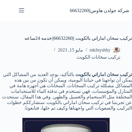
لتجاوز
لى
شركة جولدن هاوس||66632260
لمحتوى
تركيب سخان اماراتي بالكويت ||66632260||خدمه 24ساعه
mkfnyshhy
مايو 15, 2023
تركيب سخانات الكويت
تركيب سخان اماراتي بالكويت
بالتأكيد، يوجد العديد من المشاكل التي
يمكن أن تواجهنا في حياتنا اليومية، ويمكن أن تكون من بين هذه
المشاكل مشكلة تركيب السخانات. السخانات هي أجهزة هامة في
المنازل والمؤسسات، فهي تستخدم في تدفئة الماء للاستخدامات
المختلفة مثل الاستحمام والغسيل والطهي. وفي هذا المقال، سنتحدث
عن تجربتنا في تركيب سخان اماراتي بالكويت. سنشارككم خطوات
التركيب والصعوبات التي واجهناها وكيف تم حلها، فتابعونا.