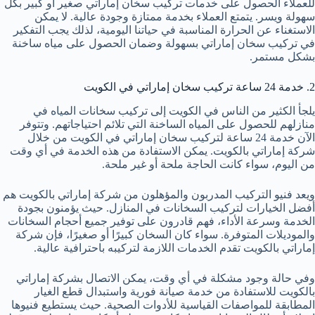
للعملاء الحصول على خدمات تركيب سخان إماراتي صغير أو كبير بكل
سهولة ويسر. يتمتع العملاء بخدمة ممتازة وجودة عالية. لا يمكن
الاستغناء عن الحرارة المناسبة في حياتنا اليومية، لذلك يجب التفكير
في تركيب سخان إماراتي بسهولة وضمان الحصول على مياه ساخنة
بشكل مستمر.
2. خدمة 24 ساعة تركيب سخان إماراتي في الكويت
يلجأ الكثير من الناس في الكويت إلى تركيب سخانات المياه في
منازلهم للحصول على المياه الساخنة التي تلائم احتياجاتهم. وتتوفر
الآن خدمة 24 ساعة لتركيب سخان إماراتي في الكويت من خلال
شركة إماراتي بالكويت. يمكن الاستفادة من هذه الخدمة في أي وقت
من اليوم، سواء كانت الحاجة ملحة أو غير ملحة.
ويعد فنيو التركيب المدربون والمؤهلون من شركة إماراتي بالكويت هم
أفضل الخيارات لتركيب السخانات في المنازل. حيث يؤمنون بجودة
الخدمة وسرعة الأداء، فهم قادرون على توفير جميع أحجام السخانات
والموديلات المتوفرة. سواء كان السخان كبيرًا أو صغيرًا، فإن شركة
إماراتي بالكويت تقدم الخدمات اللازمة لتركيبه باحترافية عالية.
وفي حالة وجود مشكلة في أي وقت، يمكن الاتصال بشركة إماراتي
بالكويت للاستفادة من خدمة صيانة فورية واستبدال قطع الغيار
المطابقة للمواصفات القياسية للأدوات الصحية. حيث يستطيع فنيوها