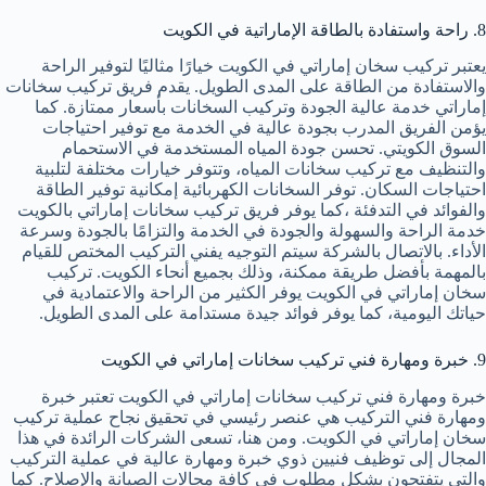
8. راحة واستفادة بالطاقة الإماراتية في الكويت
يعتبر تركيب سخان إماراتي في الكويت خيارًا مثاليًا لتوفير الراحة
والاستفادة من الطاقة على المدى الطويل. يقدم فريق تركيب سخانات
إماراتي خدمة عالية الجودة وتركيب السخانات بأسعار ممتازة. كما
يؤمن الفريق المدرب بجودة عالية في الخدمة مع توفير احتياجات
السوق الكويتي. تحسن جودة المياه المستخدمة في الاستحمام
والتنظيف مع تركيب سخانات المياه، وتتوفر خيارات مختلفة لتلبية
احتياجات السكان. توفر السخانات الكهربائية إمكانية توفير الطاقة
والفوائد في التدفئة ،كما يوفر فريق تركيب سخانات إماراتي بالكويت
خدمة الراحة والسهولة والجودة في الخدمة والتزامًا بالجودة وسرعة
الأداء. بالاتصال بالشركة سيتم التوجيه يفني التركيب المختص للقيام
بالمهمة بأفضل طريقة ممكنة، وذلك بجميع أنحاء الكويت. تركيب
سخان إماراتي في الكويت يوفر الكثير من الراحة والاعتمادية في
حياتك اليومية، كما يوفر فوائد جيدة مستدامة على المدى الطويل.
9. خبرة ومهارة فني تركيب سخانات إماراتي في الكويت
خبرة ومهارة فني تركيب سخانات إماراتي في الكويت تعتبر خبرة
ومهارة فني التركيب هي عنصر رئيسي في تحقيق نجاح عملية تركيب
سخان إماراتي في الكويت. ومن هنا، تسعى الشركات الرائدة في هذا
المجال إلى توظيف فنيين ذوي خبرة ومهارة عالية في عملية التركيب
والتي يتفتحون بشكل مطلوب في كافة مجالات الصيانة والإصلاح. كما