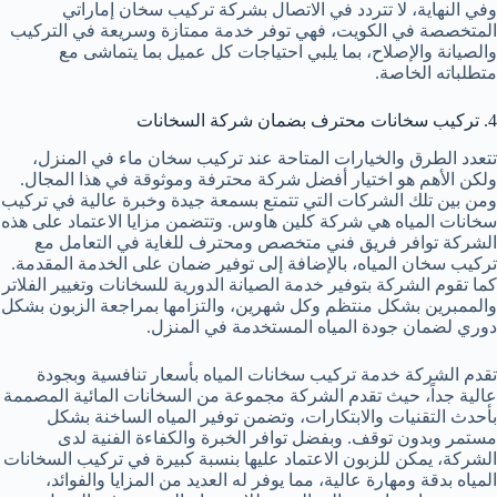
وفي النهاية، لا تتردد في الاتصال بشركة تركيب سخان إماراتي
المتخصصة في الكويت، فهي توفر خدمة ممتازة وسريعة في التركيب
والصيانة والإصلاح، بما يلبي احتياجات كل عميل بما يتماشى مع
متطلباته الخاصة.
4. تركيب سخانات محترف بضمان شركة السخانات
تتعدد الطرق والخيارات المتاحة عند تركيب سخان ماء في المنزل،
ولكن الأهم هو اختيار أفضل شركة محترفة وموثوقة في هذا المجال.
ومن بين تلك الشركات التي تتمتع بسمعة جيدة وخبرة عالية في تركيب
سخانات المياه هي شركة كلين هاوس. وتتضمن مزايا الاعتماد على هذه
الشركة توافر فريق فني متخصص ومحترف للغاية في التعامل مع
تركيب سخان المياه، بالإضافة إلى توفير ضمان على الخدمة المقدمة.
كما تقوم الشركة بتوفير خدمة الصيانة الدورية للسخانات وتغيير الفلاتر
والممبرين بشكل منتظم وكل شهرين، والتزامها بمراجعة الزبون بشكل
دوري لضمان جودة المياه المستخدمة في المنزل.
تقدم الشركة خدمة تركيب سخانات المياه بأسعار تنافسية وبجودة
عالية جداً، حيث تقدم الشركة مجموعة من السخانات المائية المصممة
بأحدث التقنيات والابتكارات، وتضمن توفير المياه الساخنة بشكل
مستمر وبدون توقف. وبفضل توافر الخبرة والكفاءة الفنية لدى
الشركة، يمكن للزبون الاعتماد عليها بنسبة كبيرة في تركيب السخانات
المياه بدقة ومهارة عالية، مما يوفر له العديد من المزايا والفوائد،