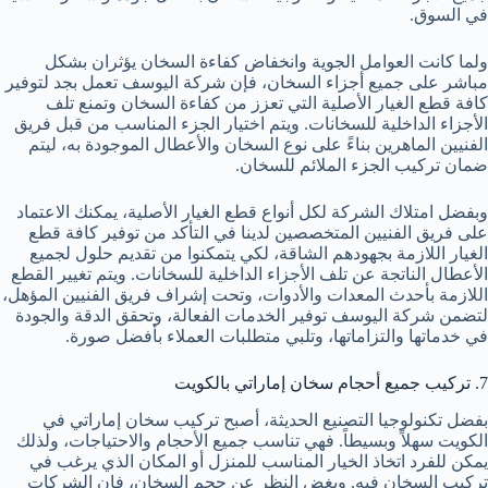
في السوق.
ولما كانت العوامل الجوية وانخفاض كفاءة السخان يؤثران بشكل
مباشر على جميع أجزاء السخان، فإن شركة اليوسف تعمل بجد لتوفير
كافة قطع الغيار الأصلية التي تعزز من كفاءة السخان وتمنع تلف
الأجزاء الداخلية للسخانات. ويتم اختيار الجزء المناسب من قبل فريق
الفنيين الماهرين بناءً على نوع السخان والأعطال الموجودة به، ليتم
ضمان تركيب الجزء الملائم للسخان.
وبفضل امتلاك الشركة لكل أنواع قطع الغيار الأصلية، يمكنك الاعتماد
على فريق الفنيين المتخصصين لدينا في التأكد من توفير كافة قطع
الغيار اللازمة بجهودهم الشاقة، لكي يتمكنوا من تقديم حلول لجميع
الأعطال الناتجة عن تلف الأجزاء الداخلية للسخانات. ويتم تغيير القطع
اللازمة بأحدث المعدات والأدوات، وتحت إشراف فريق الفنيين المؤهل،
لتضمن شركة اليوسف توفير الخدمات الفعالة، وتحقق الدقة والجودة
في خدماتها والتزاماتها، وتلبي متطلبات العملاء بأفضل صورة.
7. تركيب جميع أحجام سخان إماراتي بالكويت
بفضل تكنولوجيا التصنيع الحديثة، أصبح تركيب سخان إماراتي في
الكويت سهلاً وبسيطاً. فهي تناسب جميع الأحجام والاحتياجات، ولذلك
يمكن للفرد اتخاذ الخيار المناسب للمنزل أو المكان الذي يرغب في
تركيب السخان فيه. وبغض النظر عن حجم السخان، فإن الشركات