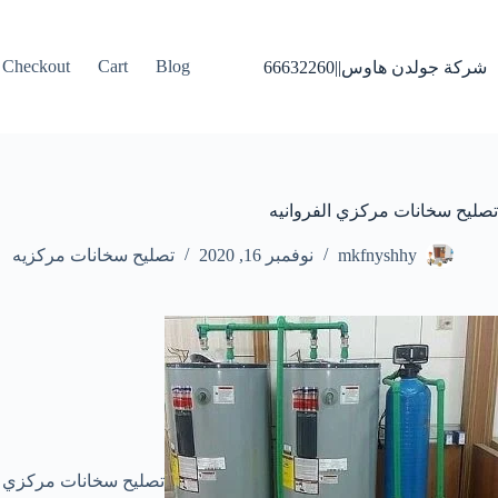
لتجاوز
لى
لمحتوى
Checkout
Cart
Blog
شركة جولدن هاوس||66632260
تصليح سخانات مركزي الفروانيه
mkfnyshhy
نوفمبر 16, 2020
تصليح سخانات مركزيه
تصليح سخانات مركزي الف