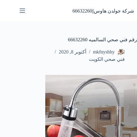
لتجاوز
لى
شركة جولدن هاوس||66632260
لمحتوى
رقم فني صحي السالميه 66632260
mkfnyshhy
أكتوبر 8, 2020
فني صحي الكويت