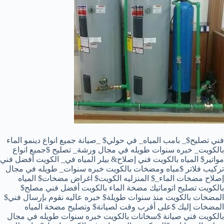
فني تصليح$_ بامب المياه_ في حولي$ _صيانة جميع انواع دينمو الماء
بالكويت_ خبره سنوات طويله في مجال ورشة_ تصليح $جميع انواع
مواتير$ المياه بالكويت فني إصلاح& بيلر المياه في_ الكويت أفضل فني
تركيب فلاتر $مياه ومضخات بالكويت خبره سنوات_ طويله في مجال
إصلاح مضخات الماء_$ المنزليه الكويت$ اغراض مضخات$ المياه
بالكويت تصليح اتوماتيك مضخة الماء بالكويت أفضل فني مصلح$
المضخات بالكويت منذ سنوات طويلة$ خبره عاليه نقوم بإرسال فني$
المضخات إليك $على أقرب وقت لصيانة$ وتصليح مضخة المياه
بالكويت فني صيانة $سخانات بالكويت خبره سنوات طويله في مجال