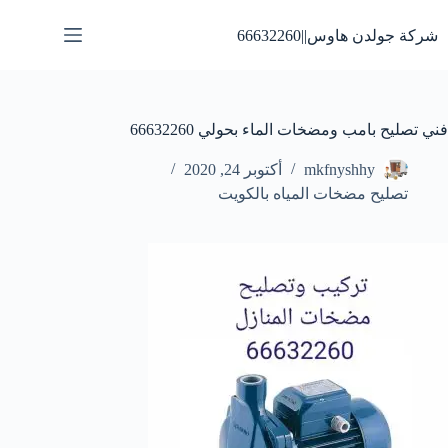
لتجاوز
لى
شركة جولدن هاوس||66632260
لمحتوى
فني تصليح بامب ومضخات الماء بحولي 66632260
mkfnyshhy
أكتوبر 24, 2020
تصليح مضخات المياه بالكويت