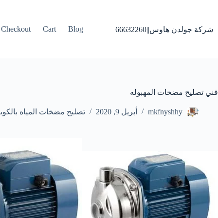
لتجاوز
لى
لمحتوى
Checkout
Cart
Blog
شركة جولدن هاوس||66632260
فني تصليح مضخات المهبوله
mkfnyshhy
أبريل 9, 2020
تصليح مضخات المياه بالكو