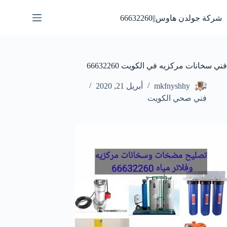
لتجاوز
لى
شركة جولدن هاوس||66632260
لمحتوى
فني سخانات مركزيه في الكويت 66632260
mkfnyshhy
أبريل 21, 2020
فني صحي الكويت