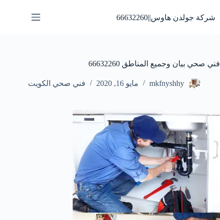
لتجاوز
لى
شركة جولدن هاوس||66632260
لمحتوى
فني صحي بيان وجميع المناطق 66632260
mkfnyshhy
مايو 16, 2020
فني صحي الكويت