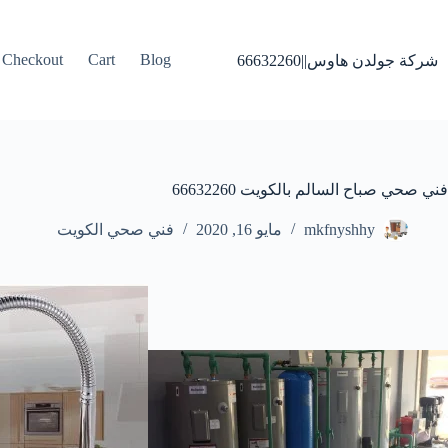
لتجاوز
لى
لمحتوى
Checkout
Cart
Blog
شركة جولدن هاوس||66632260
فني صحي صباح السالم بالكويت 66632260
mkfnyshhy
مايو 16, 2020
فني صحي الكويت