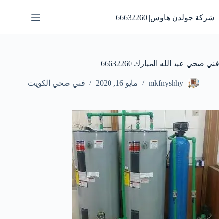
لتجاوز
لى
شركة جولدن هاوس||66632260
لمحتوى
فني صحي عبد الله المبارك 66632260
mkfnyshhy
مايو 16, 2020
فني صحي الكويت