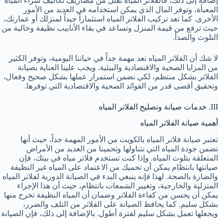
إضافةً إلى ذلك، فالفلاتر المياه تقلل من مصاريف تكاليف شراء المياه
المعبأة، وتوفر المال الذي يمكن استخدامه في العديد من الأمور
الأخرى. كما تعد تركيب الفلاتر المياه استثماراً جيداً لمنزلك أو عمارتك،
حيث ترفع من قيمة المنزل وتساعد في بقاء الأنابيب نظيفة وخالية من
التلوث والصدأ.
لا شك أن الفلاتر المياه تعد مهمة جداً في حياتنا اليومية، وتوفر الكثير
من المزايا الصحية والاقتصادية والبيئية. ويجب علينا العناية بصيانة
الفلاتر بشكل منتظم، لكي نضمن استمرار عملها بشكل صحيح وفعال،
وتحقيق أقصى قدر من الفوائد الصحية والاقتصادية التي توفرها.
III. خدمات صيانة وتصليح الفلاتر المياه
أهمية صيانة الفلاتر المياه
تعتبر صيانة فلاتر المياه بالكويت من الأمور المهمة جداً، حيث أنها
تضمن جودة المياه التي نتناولها وتحمينا من العديد من الأمراض
المتعلقة بتلوث المياه. وإذا كنت تستخدم فلاتر مياه في بيتك، فإن
صيانتها بانتظام يمكن أن تحميك من الاعتماد على المياه غير النظيفة
والضارة بالصحة. لهذا فإنه ينبغي البدء في الصيانة الدورية لفلاتر المياه
المنزلية والخارجية، وتغيير الشمعات بانتظام، حيث أن هذا الإجراء
يمكن أن يحسن من كفاءة الفلاتر وضمان أن المياه النظيفة تخرج منها
بشكل سليم. كما يحافظ الصيانة على الفلاتر من التلف والضرر،
ويجعلها تعمل بشكل سليم لفترة أطول. بالإضافة إلى ذلك، فإن الصيانة