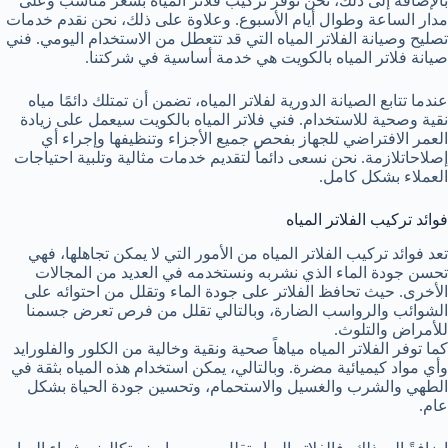
بالإضافة إلى ذلك، نحن نوفر تركيب فلاتر المياه بسعر مناسب وعلى
مدار الساعة وطوال أيام الأسبوع. وعلاوة على ذلك، نحن نقدم خدمات
تصليح وصيانة الفلاتر المياه التي قد تتعطل من الاستخدام اليومي. فني
صيانة فلاتر المياه بالكويت هي خدمة أساسية في شركتنا.
عندما تتابع الصيانة الدورية لفلاتر المياه، تضمن أن تمتلك دائمًا مياه
نقية وصحية للاستخدام. فني فلاتر المياه بالكويت سيعمل على زيادة
العمر الافتراضي للجهاز بفحص جميع الأجزاء وتنظيفها وإجراء أي
إصلاحاتلازمة. نحن نسعى دائماً لتقديم خدمات مثالية وتلبية احتياجات
العملاء بشكل كامل.
فوائد تركيب الفلاتر المياه
تعد فوائد تركيب الفلاتر المياه من الأمور التي لا يمكن تجاهلها، فهي
تحسن جودة الماء الذي نشربه ونستخدمه في العديد من المجالات
الأخرى. حيث تحافظ الفلاتر على جودة الماء وتقلل من احتوائه على
الشوائب والرواسب الضارة، وبالتالي تقلل من فرص تعرض جسمنا
للأمراض والتلوث.
كما توفر الفلاتر المياه مياهاً صحية ونقية وخالية من الكلور والفلورايد
وأي مواد كيميائية مضرة. وبالتالي، يمكن استخدام هذه المياه بثقة في
الطهي والشرب والغسيل والاستحمام، وتحسين جودة الحياة بشكل
عام.