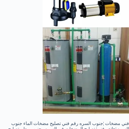
فني مضخات ¦جنوب السره رقم فني تصليح مضخات الماء جنوب
السره ¦هاتف فني¦ تصليح المضخات في السره وجنوب معلم تصليح