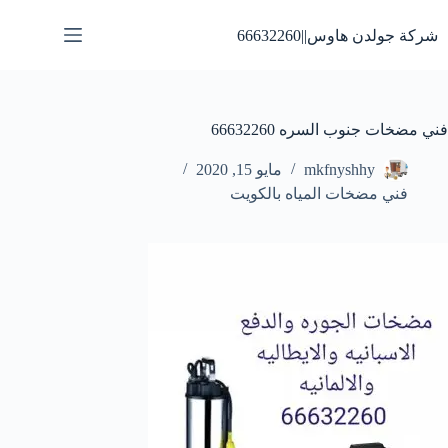
لتجاوز
لى
شركة جولدن هاوس||66632260
لمحتوى
فني مضخات جنوب السره 66632260
mkfnyshhy
مايو 15, 2020
فني مضخات المياه بالكويت