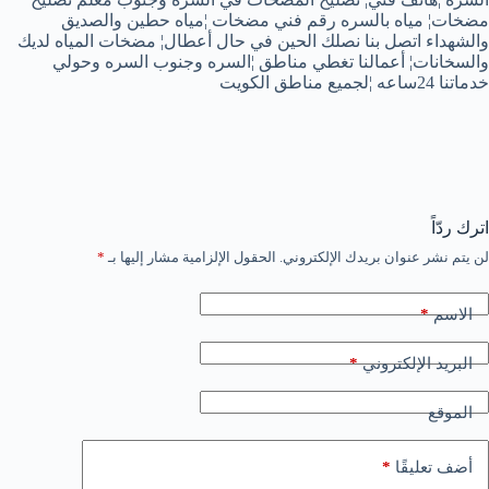
مضخات¦ مياه بالسره رقم فني مضخات ¦مياه حطين والصديق
والشهداء اتصل بنا نصلك الحين في حال أعطال¦ مضخات المياه لديك
والسخانات¦ أعمالنا تغطي مناطق ¦السره وجنوب السره وحولي
خدماتنا 24ساعه ¦لجميع مناطق الكويت
اترك ردّاً
لن يتم نشر عنوان بريدك الإلكتروني.
الحقول الإلزامية مشار إليها بـ
*
*
الاسم
*
البريد الإلكتروني
الموقع
*
أضف تعليقًا