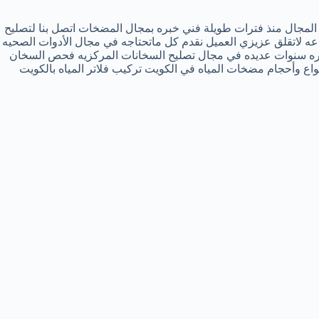
مجال منذ فترات طويلة فني خبره بمجال المضخات اتصل بنا لتصليح
مضخات المياه بالكويت فني تصليح أعطال المضخات والكنترول الكهربائيه خدمات ممتازه لجميع مناطق الكويت رقم فني صحي 24ساعه لاتقلق عزيزي العميل نقدم كل ماتحتاجه في مجال الأدوات الصحيه
المضخات والدينمو خبره سنوات عديده في مجال تصليح السخانات المركزيه فحص السخان
زيه إصلاح الأعطال الكهربائية لجميع مناطق الكويت رقم فني كنترول مضخات بالكويت 24ساعه جميع انواع وأحجام مضخات المياه في الكويت تركيب فلاتر المياه بالكويت