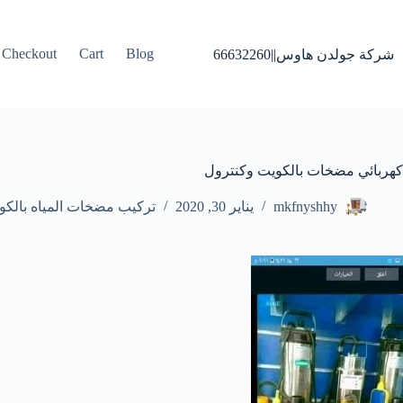
لتجاوز
لى
لمحتوى
Checkout
Cart
Blog
شركة جولدن هاوس||66632260
كهربائي مضخات بالكويت وكنترول
mkfnyshhy
يناير 30, 2020
تركيب مضخات المياه بالكو